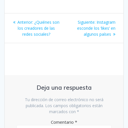
Navegación
Entrada
Siguiente
Anterior:
¿Quiénes son
Siguiente:
Instagram
de
anterior:
entrada:
los creadores de las
esconde los ‘likes’ en
redes sociales?
algunos países
entradas
Deja una respuesta
Tu dirección de correo electrónico no será
publicada.
Los campos obligatorios están
marcados con
*
Comentario
*