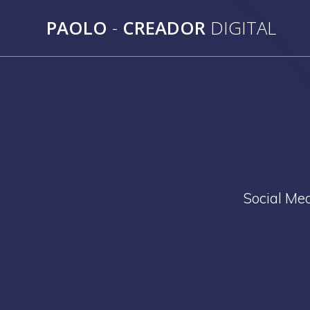
Saltar
PAOLO
-
CREADOR
DIGITAL
al
contenido
Social Med