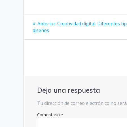
Navegación
Entrada
Anterior:
Creatividad digital. Diferentes ti
anterior:
de
diseños
entradas
Deja una respuesta
Tu dirección de correo electrónico no será
Comentario
*