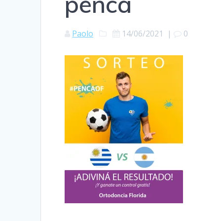
penca
Paolo
14/06/2021
|
0