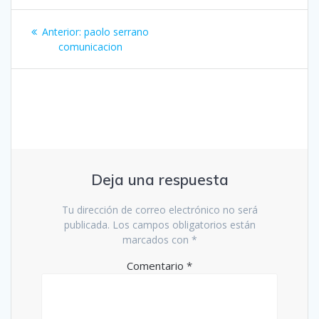
Navegación
Entrada
Anterior:
paolo serrano
de
anterior:
comunicacion
entradas
Deja una respuesta
Tu dirección de correo electrónico no será
publicada.
Los campos obligatorios están
marcados con
*
Comentario
*