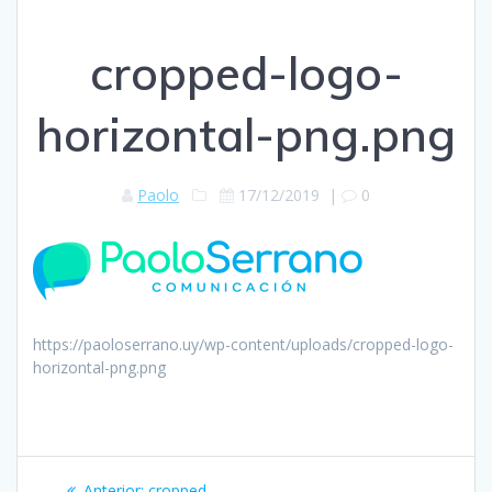
cropped-logo-
horizontal-png.png
Paolo
17/12/2019
|
0
https://paoloserrano.uy/wp-content/uploads/cropped-logo-
horizontal-png.png
Navegación
Entrada
Anterior:
cropped-