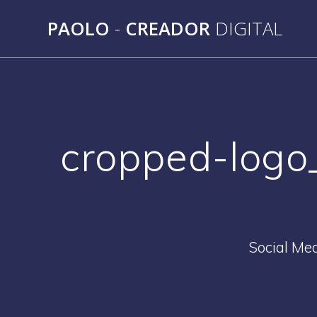
Saltar
PAOLO
-
CREADOR
DIGITAL
al
contenido
cropped-logo
Social Med