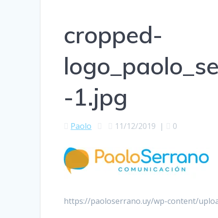
cropped-
logo_paolo_s
-1.jpg
Paolo
11/12/2019
|
0
https://paoloserrano.uy/wp-content/uplo