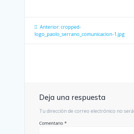
Navegación
Entrada
Anterior:
cropped-
anterior:
de
logo_paolo_serrano_comunicacion-1.jpg
entradas
Deja una respuesta
Tu dirección de correo electrónico no será
Comentario
*