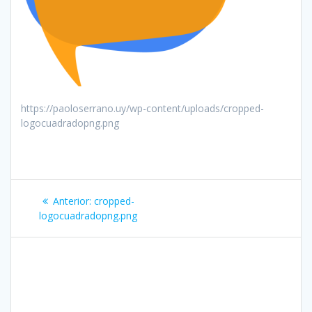
https://paoloserrano.uy/wp-content/uploads/cropped-
logocuadradopng.png
Navegación
Entrada
Anterior:
cropped-
de
anterior:
logocuadradopng.png
entradas