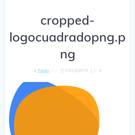
cropped-
logocuadradopng.p
ng
Paolo
13/12/2019
|
0