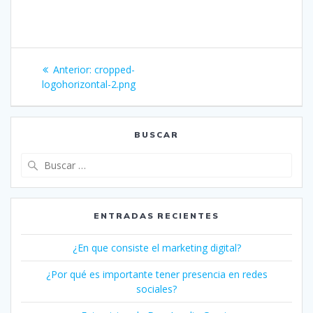
Navegación
Entrada
Anterior:
cropped-
de
anterior:
logohorizontal-2.png
entradas
BUSCAR
Buscar:
ENTRADAS RECIENTES
¿En que consiste el marketing digital?
¿Por qué es importante tener presencia en redes
sociales?