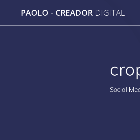
Saltar
PAOLO
-
CREADOR
DIGITAL
al
contenido
cro
Social Med