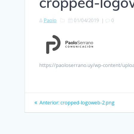
cropped-logo
Paolo
01/04/2019
|
0
https://paoloserrano.uy/wp-content/upl
Navegación
Entrada
Anterior:
cropped-logoweb-2.png
anterior:
de
entradas