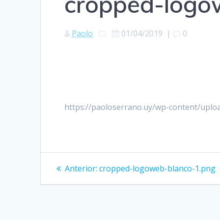
cropped-logo
Paolo
01/04/2019
|
0
https://paoloserrano.uy/wp-content/upl
Navegación
Entrada
Anterior:
cropped-logoweb-blanco-1.png
anterior:
de
entradas