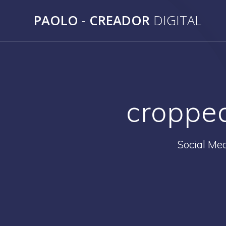
Saltar
PAOLO
-
CREADOR
DIGITAL
al
contenido
croppe
Social Med