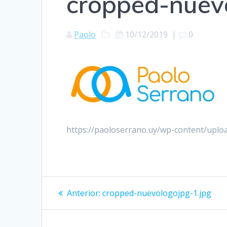
cropped-nuev
Paolo
10/12/2019
|
0
https://paoloserrano.uy/wp-content/uplo
Navegación
Entrada
Anterior:
cropped-nuevologojpg-1.jpg
anterior:
de