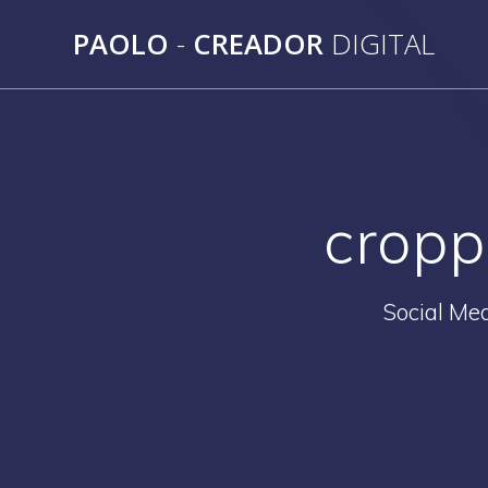
Saltar
PAOLO
-
CREADOR
DIGITAL
al
contenido
cropp
Social Med