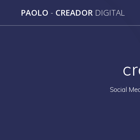
Saltar
PAOLO
-
CREADOR
DIGITAL
al
contenido
c
Social Med