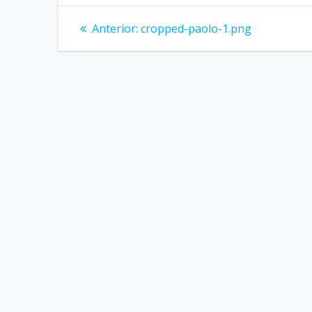
Navegación
Entrada
Anterior:
cropped-paolo-1.png
anterior:
de
entradas