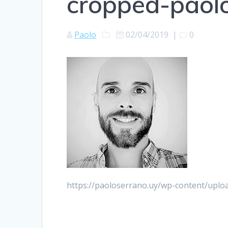
cropped-paol
Paolo
02/04/2019
|
0
https://paoloserrano.uy/wp-content/uplo