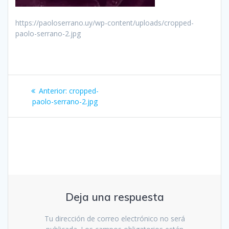
https://paoloserrano.uy/wp-content/uploads/cropped-
paolo-serrano-2.jpg
Navegación
Entrada
Anterior:
cropped-
de
anterior:
paolo-serrano-2.jpg
entradas
Deja una respuesta
Tu dirección de correo electrónico no será