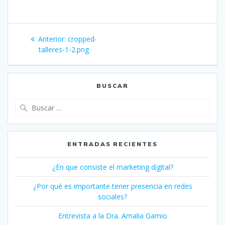
Navegación
Entrada
Anterior:
cropped-
de
anterior:
talleres-1-2.png
entradas
BUSCAR
Buscar:
ENTRADAS RECIENTES
¿En que consiste el marketing digital?
¿Por qué es importante tener presencia en redes
sociales?
Entrevista a la Dra. Amalia Gamio