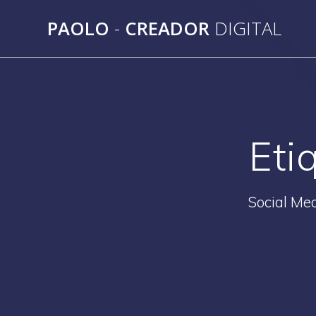
Saltar
PAOLO
-
CREADOR
DIGITAL
al
contenido
Eti
Social Med