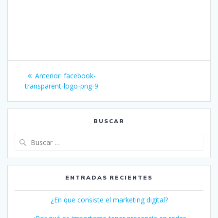
Navegación
Entrada
Anterior:
facebook-
de
anterior:
transparent-logo-png-9
entradas
BUSCAR
Buscar:
ENTRADAS RECIENTES
¿En que consiste el marketing digital?