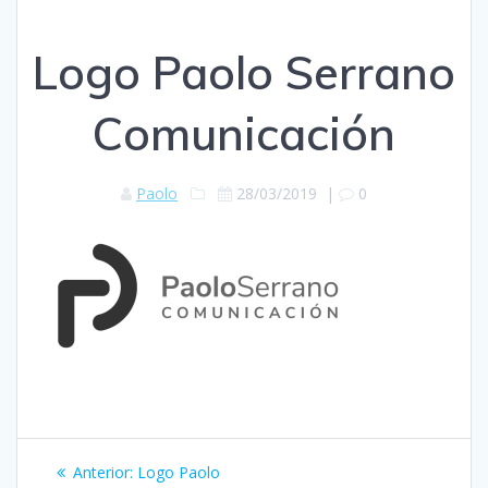
Logo Paolo Serrano
Comunicación
Paolo
28/03/2019
|
0
Navegación
Entrada
Anterior:
Logo Paolo