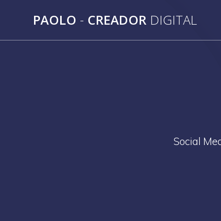
Saltar
PAOLO
-
CREADOR
DIGITAL
al
contenido
Social Med