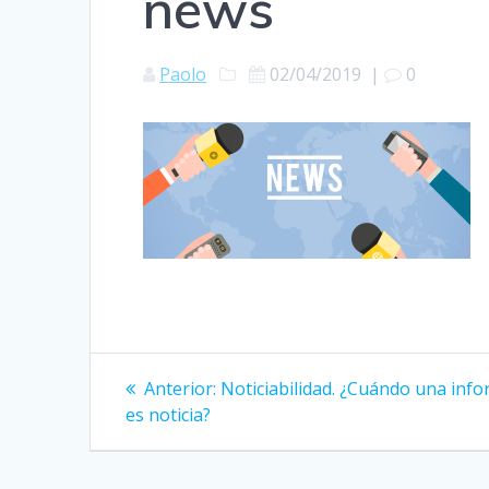
news
Paolo
02/04/2019
|
0
Navegación
Entrada
Anterior:
Noticiabilidad. ¿Cuándo una inf
anterior:
de
es noticia?
entradas