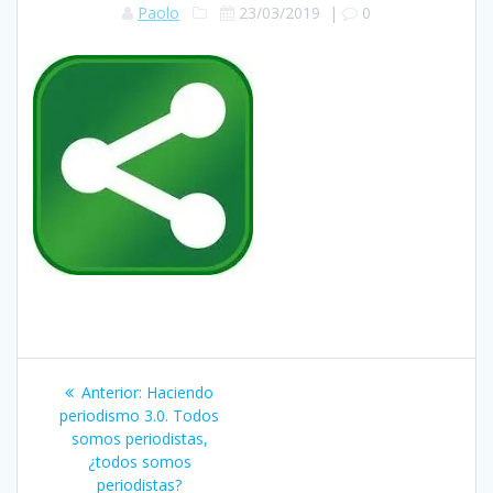
Paolo
23/03/2019
|
0
Navegación
Entrada
Anterior:
Haciendo
de
anterior:
periodismo 3.0. Todos
somos periodistas,
entradas
¿todos somos
periodistas?