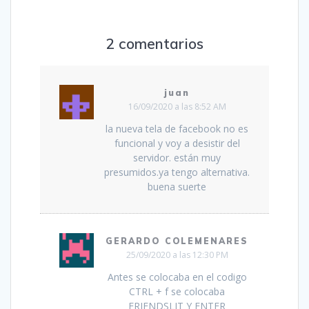
2 comentarios
juan
16/09/2020 a las 8:52 AM
la nueva tela de facebook no es
funcional y voy a desistir del
servidor. están muy
presumidos.ya tengo alternativa.
buena suerte
GERARDO COLEMENARES
25/09/2020 a las 12:30 PM
Antes se colocaba en el codigo
CTRL + f se colocaba
FRIENDSLIT Y ENTER