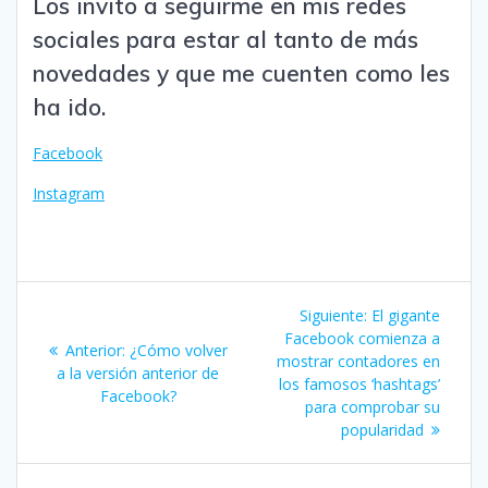
Los invito a seguirme en mis redes
sociales para estar al tanto de más
novedades y que me cuenten como les
ha ido.
Facebook
Instagram
Navegación
Siguiente
Siguiente:
El gigante
de
entrada:
Facebook comienza a
Entrada
Anterior:
¿Cómo volver
mostrar contadores en
anterior:
a la versión anterior de
entradas
los famosos ‘hashtags’
Facebook?
para comprobar su
popularidad